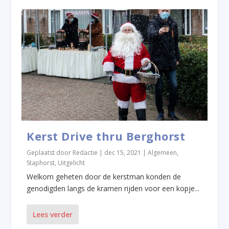
Kerst Drive thru Berghorst
Geplaatst door
Redactie
|
dec 15, 2021
|
Algemeen
,
Staphorst
,
Uitgelicht
Welkom geheten door de kerstman konden de
genodigden langs de kramen rijden voor een kopje...
Lees verder