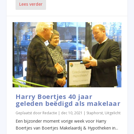
Lees verder
Harry Boertjes 40 jaar
geleden beëdigd als makelaar
Geplaatst door
Redactie
|
dec 10, 2021
|
Staphorst
,
Uitgelicht
Een bijzonder moment vorige week voor Harry
Boertjes van Boertjes Makelaardij & Hypotheken in...