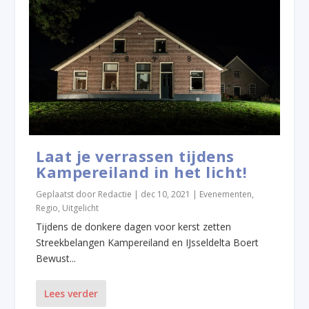
Laat je verrassen tijdens
Kampereiland in het licht!
Geplaatst door
Redactie
|
dec 10, 2021
|
Evenementen
,
Regio
,
Uitgelicht
Tijdens de donkere dagen voor kerst zetten
Streekbelangen Kampereiland en IJsseldelta Boert
Bewust...
Lees verder