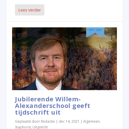
Lees verder
Jubilerende Willem-
Alexanderschool geeft
tijdschrift uit
Geplaatst door
Redactie
|
dec 14, 2021
|
Algemeen
,
Staphorst
,
Uitgelicht