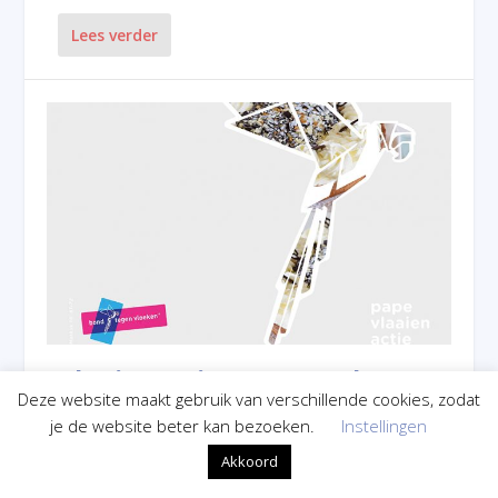
Lees verder
Vlaaienactie 2021 Bond tegen
Vloeken
Deze website maakt gebruik van verschillende cookies, zodat
je de website beter kan bezoeken.
Instellingen
Geplaatst door
Redactie
|
nov 25, 2021
|
Algemeen
,
Uitgelicht
Akkoord
Mail uw bestelling
naar staphorst@bondtegenvloeken.nl Bestellen kan