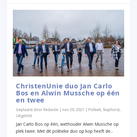
ChristenUnie duo Jan Carlo
Bos en Alwin Mussche op één
en twee
Geplaatst door
Redactie
|
nov 29, 2021
|
Politiek
,
Staphorst
,
Uitgelicht
Jan Carlo Bos op één, wethouder Alwin Mussche op
plek twee. Met dit politieke duo op kop heeft de...