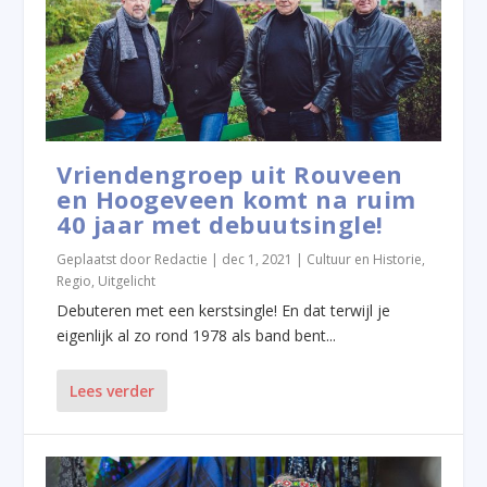
Vriendengroep uit Rouveen
en Hoogeveen komt na ruim
40 jaar met debuutsingle!
Geplaatst door
Redactie
|
dec 1, 2021
|
Cultuur en Historie
,
Regio
,
Uitgelicht
Debuteren met een kerstsingle! En dat terwijl je
eigenlijk al zo rond 1978 als band bent...
Lees verder