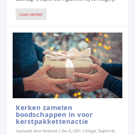
Lees verder
Kerken zamelen
boodschappen in voor
kerstpakkettenactie
Geplaatst door
Redactie
|
dec 8, 2021
|
Religie
,
Staphorst
,