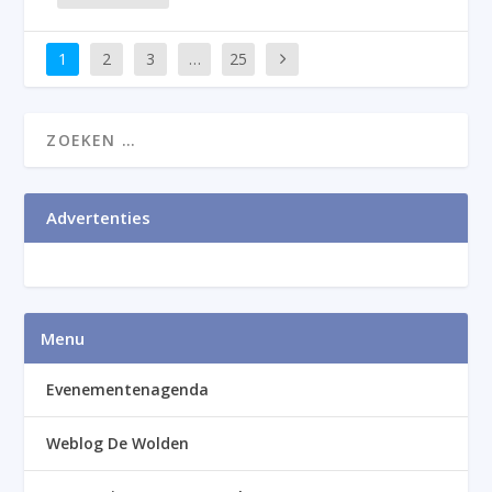
1
2
3
…
25
Advertenties
Menu
Evenementenagenda
Weblog De Wolden