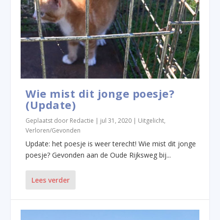
Wie mist dit jonge poesje?
(Update)
Geplaatst door
Redactie
|
jul 31, 2020
|
Uitgelicht
,
Verloren/Gevonden
Update: het poesje is weer terecht! Wie mist dit jonge
poesje? Gevonden aan de Oude Rijksweg bij...
Lees verder