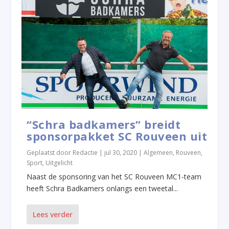
“Schra badkamers” breidt
sponsorpakket SC Rouveen uit
Geplaatst door
Redactie
|
jul 30, 2020
|
Algemeen
,
Rouveen
,
Sport
,
Uitgelicht
Naast de sponsoring van het SC Rouveen MC1-team
heeft Schra Badkamers onlangs een tweetal...
Lees verder