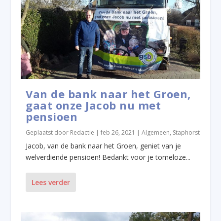
Van de bank naar het Groen,
gaat onze Jacob nu met
pensioen
Geplaatst door
Redactie
|
feb 26, 2021
|
Algemeen
,
Staphorst
Jacob, van de bank naar het Groen, geniet van je
welverdiende pensioen! Bedankt voor je tomeloze...
Lees verder