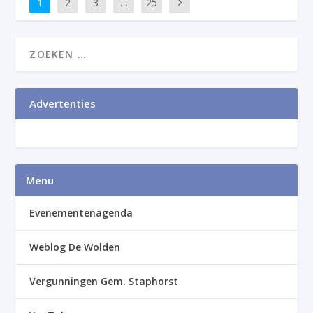
1
2
3
…
25
Advertenties
Menu
Evenementenagenda
Weblog De Wolden
Vergunningen Gem. Staphorst