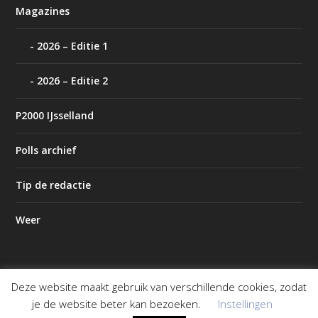
Magazines
2026 – Editie 1
2026 – Editie 2
P2000 IJsselland
Polls archief
Tip de redactie
Weer
Deze website maakt gebruik van verschillende cookies, zodat
Ontworpen door
| Mogelijk gemaakt door
Elegant Themes
je de website beter kan bezoeken.
Instellingen
WordPress