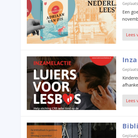
Geplaats
Een goe
november
Lees 
Inza
Geplaats
Kindere
afhankel
Lees 
Bibl
Geplaats