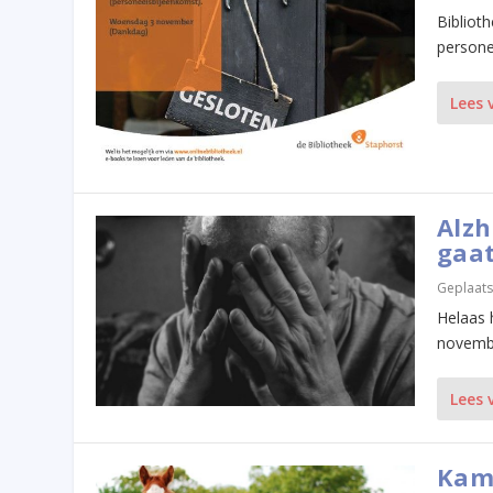
Bibliot
persone
Lees 
Alzh
gaat
Geplaats
Helaas 
novembe
Lees 
Kam