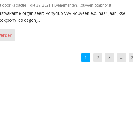
t door
Redactie
|
okt 29, 2021
|
Evenementen
,
Rouveen
,
Staphorst
erstvakantie organiseert Ponyclub VVV Rouveen e.o. haar jaarlijkse
k(pony les dagen)...
verder
1
2
3
…