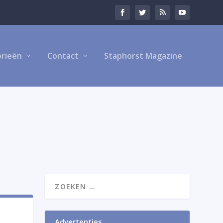
rieën
Contact
Staphorst Magazine
Advertenties