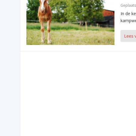
Geplaats
In de k
kampwee
Lees 