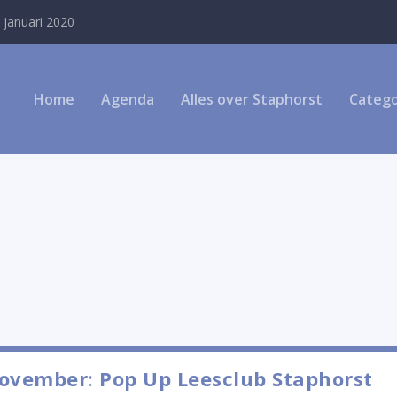
 januari 2020
Home
Agenda
Alles over Staphorst
Catego
ovember: Pop Up Leesclub Staphorst