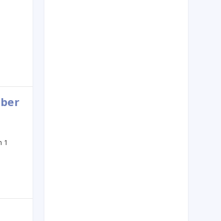
mber
n 1