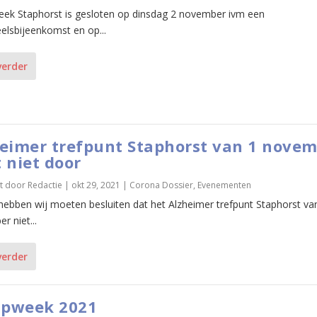
heek Staphorst is gesloten op dinsdag 2 november ivm een
elsbijeenkomst en op...
verder
eimer trefpunt Staphorst van 1 nove
 niet door
t door
Redactie
|
okt 29, 2021
|
Corona Dossier
,
Evenementen
hebben wij moeten besluiten dat het Alzheimer trefpunt Staphorst va
r niet...
verder
pweek 2021