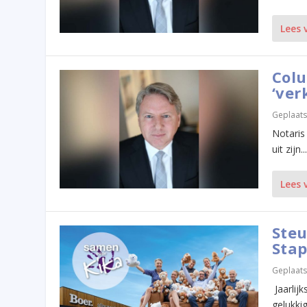
Lees 
Colu
‘ver
Geplaats
Notaris
uit zijn...
Lees 
Steu
Stap
Geplaats
Jaarlij
gelukki