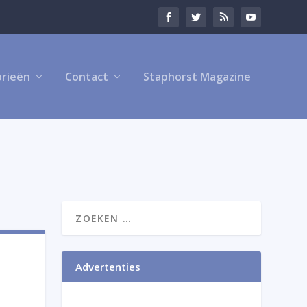
rieën
Contact
Staphorst Magazine
Advertenties