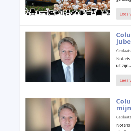
Lees 
Colu
jube
Geplaats
Notaris
uit zijn...
Lees 
Colu
mijn
Geplaats
Notaris