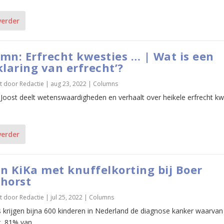
verder
mn: Erfrecht kwesties … | Wat is een
klaring van erfrecht’?
t door
Redactie
|
aug 23, 2022
|
Columns
 Joost deelt wetenswaardigheden en verhaalt over heikele erfrecht kw
verder
n KiKa met knuffelkorting bij Boer
horst
t door
Redactie
|
jul 25, 2022
|
Columns
ks krijgen bijna 600 kinderen in Nederland de diagnose kanker waarvan
g 81% van...