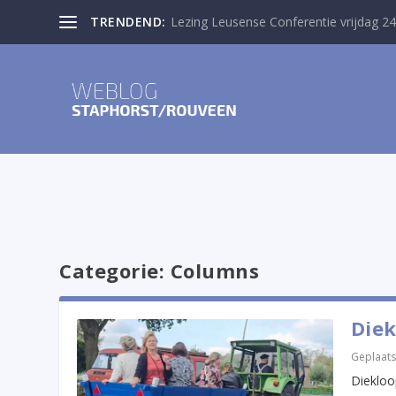
TRENDEND:
Lezing Leusense Conferentie vrijdag 24
Categorie:
Columns
Diek
Geplaats
Diekloo