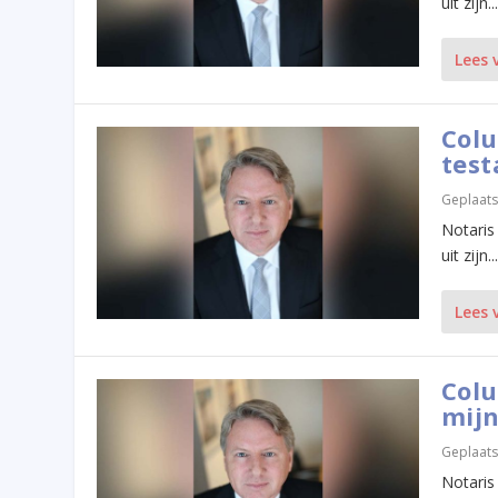
uit zijn...
Lees 
Colu
tes
Geplaats
Notaris
uit zijn...
Lees 
Colu
mij
Geplaats
Notaris