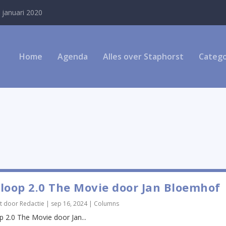
 januari 2020
Home
Agenda
Alles over Staphorst
Catego
loop 2.0 The Movie door Jan Bloemhof
t door
Redactie
|
sep 16, 2024
|
Columns
p 2.0 The Movie door Jan...