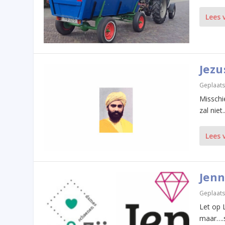
Lees 
Jezu
Geplaats
Misschi
zal niet..
Lees 
Jenn
Geplaats
Let op 
maar….s