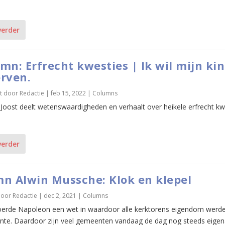
verder
mn: Erfrecht kwesties | Ik wil mijn ki
rven.
t door
Redactie
|
feb 15, 2022
|
Columns
 Joost deelt wetenswaardigheden en verhaalt over heikele erfrecht kw
verder
n Alwin Mussche: Klok en klepel
door
Redactie
|
dec 2, 2021
|
Columns
oerde Napoleon een wet in waardoor alle kerktorens eigendom werd
te. Daardoor zijn veel gemeenten vandaag de dag nog steeds eigen