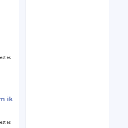
esties
m ik
esties