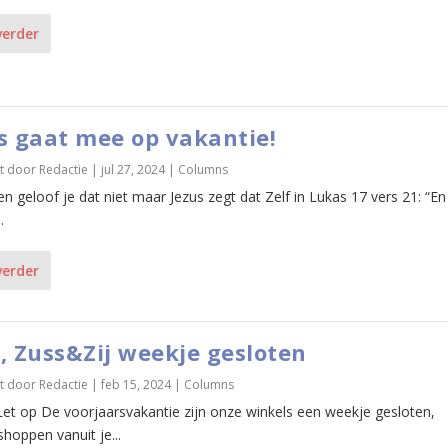
verder
s gaat mee op vakantie!
t door
Redactie
|
jul 27, 2024
|
Columns
en geloof je dat niet maar Jezus zegt dat Zelf in Lukas 17 vers 21: “E
.
verder
, Zuss&Zij weekje gesloten
t door
Redactie
|
feb 15, 2024
|
Columns
Let op De voorjaarsvakantie zijn onze winkels een weekje gesloten,
hoppen vanuit je...