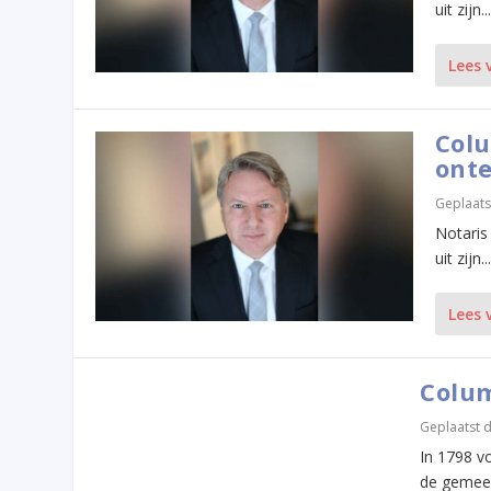
uit zijn...
Lees 
Colu
onte
Geplaats
Notaris
uit zijn...
Lees 
Colum
Geplaatst 
In 1798 v
de gemeen