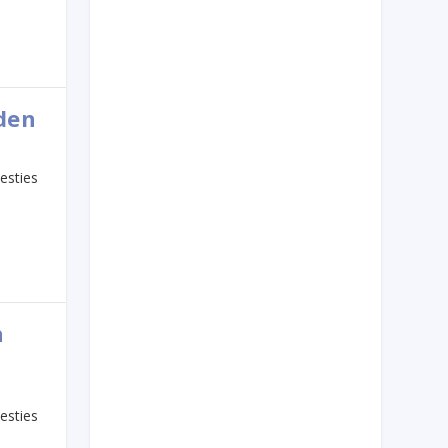
den
esties
n
esties