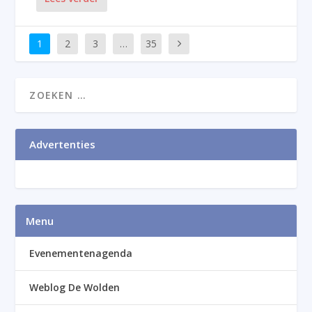
1
2
3
…
35
Advertenties
Menu
Evenementenagenda
Weblog De Wolden