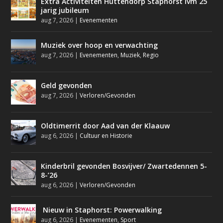
Extra Activiteiten Huttendorp Staphorst ivm 25
jarig jubileum
aug 7, 2026
|
Evenementen
Muziek over hoop en verwachting
aug 7, 2026
|
Evenementen
,
Muziek
,
Regio
Geld gevonden
aug 7, 2026
|
Verloren/Gevonden
Oldtimerrit door Aad van der Klaauw
aug 6, 2026
|
Cultuur en Historie
Kinderbril gevonden Bosvijver/ Zwartedennen 5-
8-’26
aug 6, 2026
|
Verloren/Gevonden
Nieuw in Staphorst: Powerwalking
aug 6, 2026
|
Evenementen
,
Sport