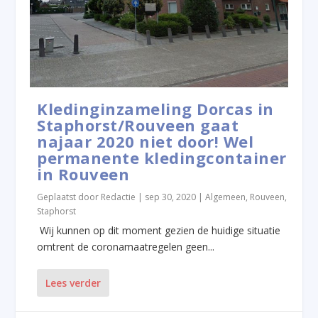
Kledinginzameling Dorcas in
Staphorst/Rouveen gaat
najaar 2020 niet door! Wel
permanente kledingcontainer
in Rouveen
Geplaatst door
Redactie
|
sep 30, 2020
|
Algemeen
,
Rouveen
,
Staphorst
Wij kunnen op dit moment gezien de huidige situatie
omtrent de coronamaatregelen geen...
Lees verder