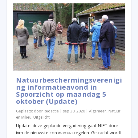
Natuurbeschermingsverenigi
ng informatieavond in
Spoorzicht op maandag 5
oktober (Update)
Geplaatst door
Redactie
|
sep 30, 2020
|
Algemeen
,
Natuur
en Milieu
,
Uitgelicht
Update: deze geplande vergadering gaat NIET door
ivm de nieuwste coronamaatregelen. Getracht wordt...