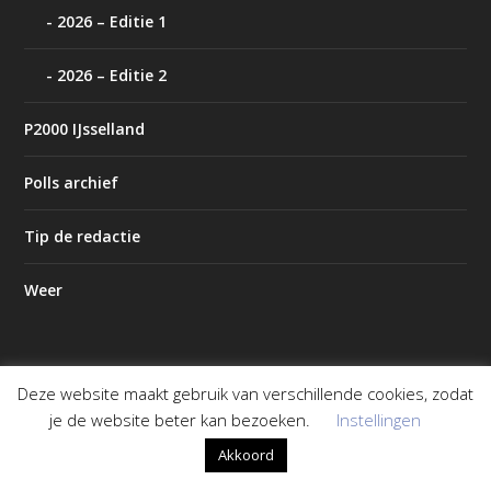
2026 – Editie 1
2026 – Editie 2
P2000 IJsselland
Polls archief
Tip de redactie
Weer
Deze website maakt gebruik van verschillende cookies, zodat
Ontworpen door
| Mogelijk gemaakt door
Elegant Themes
je de website beter kan bezoeken.
Instellingen
WordPress
Akkoord