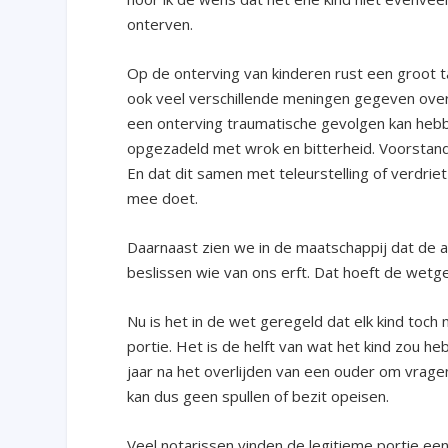
onterven.
Op de onterving van kinderen rust een groot t
ook veel verschillende meningen gegeven over
een onterving traumatische gevolgen kan heb
opgezadeld met wrok en bitterheid. Voorstande
En dat dit samen met teleurstelling of verdrie
mee doet.
Daarnaast zien we in de maatschappij dat de a
beslissen wie van ons erft. Dat hoeft de wetge
Nu is het in de wet geregeld dat elk kind toch 
portie. Het is de helft van wat het kind zou 
jaar na het overlijden van een ouder om vragen
kan dus geen spullen of bezit opeisen.
Veel notarissen vinden de legitieme portie een