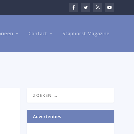
rieën
Contact
Staphorst Magazine
Advertenties