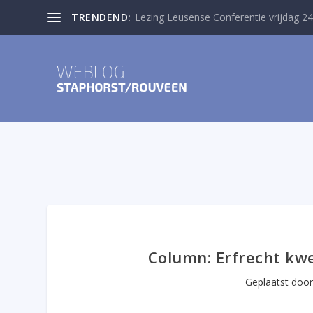
TRENDEND:
Lezing Leusense Conferentie vrijdag 24
Column: Erfrecht kwes
Geplaatst doo