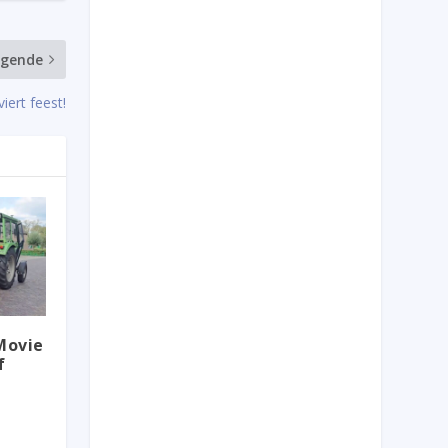
lgende
iert feest!
Movie
f