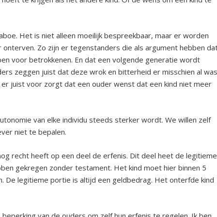
aboe. Het is niet alleen moeilijk bespreekbaar, maar er worden
 onterven. Zo zijn er tegenstanders die als argument hebben da
ben voor betrokkenen. En dat een volgende generatie wordt
rs zeggen juist dat deze wrok en bitterheid er misschien al was
t er juist voor zorgt dat een ouder wenst dat een kind niet meer
utonomie van elke individu steeds sterker wordt. We willen zelf
ver niet te bepalen.
nog recht heeft op een deel de erfenis. Dit deel heet de legitiem
hebben gekregen zonder testament. Het kind moet hier binnen 5
. De legitieme portie is altijd een geldbedrag. Het onterfde kind
 beperking van de ouders om zelf hun erfenis te regelen. Ik ben