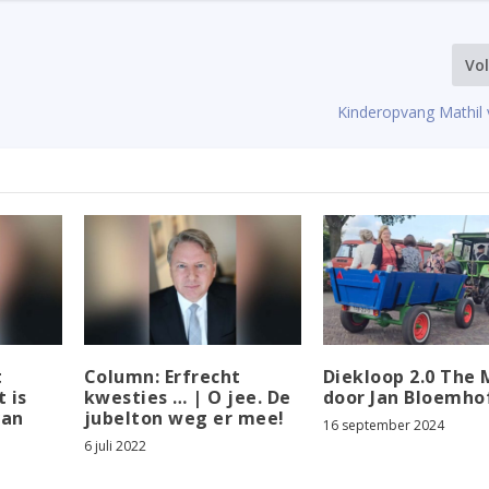
Vo
Kinderopvang Mathil v
t
Column: Erfrecht
Diekloop 2.0 The 
 is
kwesties … | O jee. De
door Jan Bloemho
van
jubelton weg er mee!
16 september 2024
6 juli 2022