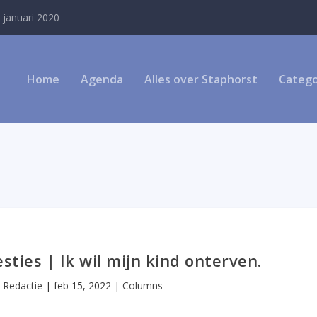
 januari 2020
Home
Agenda
Alles over Staphorst
Catego
ties | Ik wil mijn kind onterven.
r
Redactie
|
feb 15, 2022
|
Columns