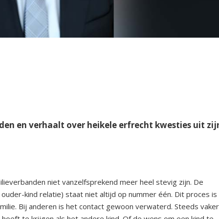
n en verhaalt over heikele erfrecht kwesties uit zij
ilieverbanden niet vanzelfsprekend meer heel stevig zijn. De
uder-kind relatie) staat niet altijd op nummer één. Dit proces is
familie. Bij anderen is het contact gewoon verwaterd. Steeds vake
 hoeft te krijgen als het andere kind. Of de wens om een kind te