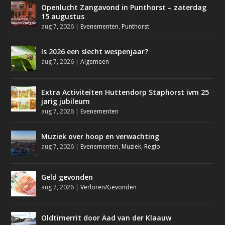
Openlucht Zangavond in Punthorst – zaterdag
15 augustus
aug 7, 2026
|
Evenementen
,
Punthorst
Is 2026 een slecht wespenjaar?
aug 7, 2026
|
Algemeen
Extra Activiteiten Huttendorp Staphorst ivm 25
jarig jubileum
aug 7, 2026
|
Evenementen
Muziek over hoop en verwachting
aug 7, 2026
|
Evenementen
,
Muziek
,
Regio
Geld gevonden
aug 7, 2026
|
Verloren/Gevonden
Oldtimerrit door Aad van der Klaauw