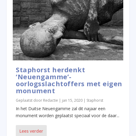
Staphorst herdenkt
‘Neuengamme’-
oorlogsslachtoffers met eigen
monument
Geplaatst door
Redactie
|
jan 15, 2020
|
Staphorst
In het Duitse Neuengamme zal dit najaar een
monument worden geplaatst speciaal voor de daar...
Lees verder