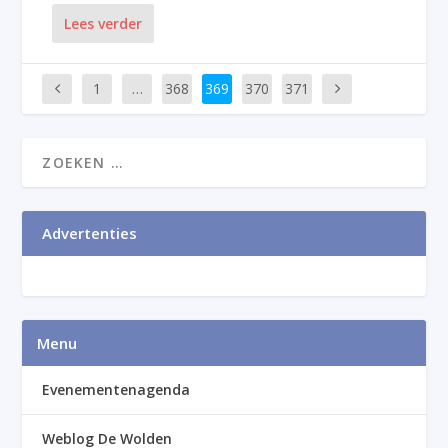
Lees verder
1
…
368
369
370
371
Advertenties
Menu
Evenementenagenda
Weblog De Wolden