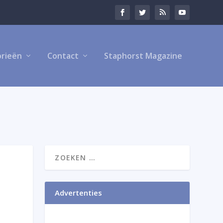
rieën
Contact
Staphorst Magazine
Advertenties