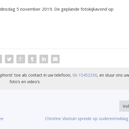
p dinsdag 5 november 2019. De geplande fotokijkavond op
phorst' toe als contact in uw telefoon,
06-15452330
, en stuur ons uw
foto’s en video’s.
Vo
ee
Christine Vlastuin spreekt op ouderenmidda