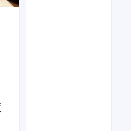
e
k
e
e