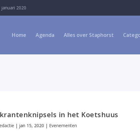
 januari 2020
Home
Agenda
Alles over Staphorst
Catego
 krantenknipsels in het Koetshuus
edactie
|
jan 15, 2020
|
Evenementen