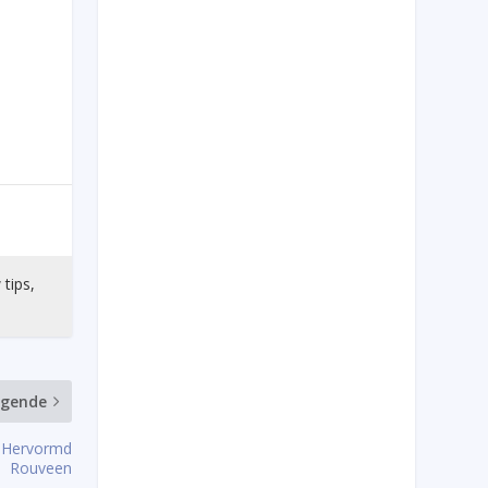
 tips,
lgende
g Hervormd
Rouveen