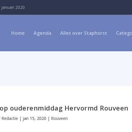
 januari 2020
Home
Agenda
Alles over Staphorst
Catego
kt op ouderenmiddag Hervormd Rouveen
r
Redactie
|
jan 15, 2020
|
Rouveen