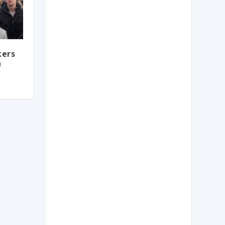
kers
n