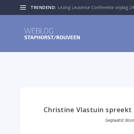
TRENDEND:
Lezing Leusense Conferentie vrijdag 24
Christine Vlastuin spree
Geplaatst doo