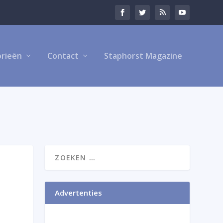
rieën
Contact
Staphorst Magazine
Advertenties