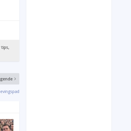
 tips,
lgende
levingspad