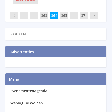
1
…
363
364
365
…
371
Advertenties
Menu
Evenementenagenda
Weblog De Wolden