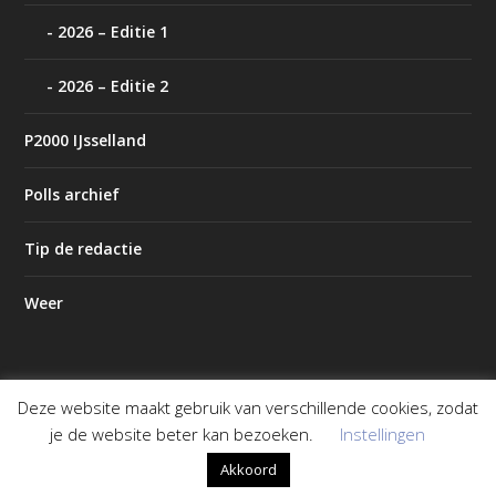
2026 – Editie 1
2026 – Editie 2
P2000 IJsselland
Polls archief
Tip de redactie
Weer
Deze website maakt gebruik van verschillende cookies, zodat
Ontworpen door
| Mogelijk gemaakt door
Elegant Themes
je de website beter kan bezoeken.
Instellingen
WordPress
Akkoord