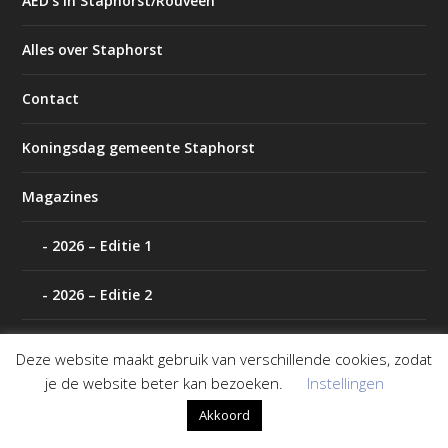
AED’s in Staphorst/Rouveen
Alles over Staphorst
Contact
Koningsdag gemeente Staphorst
Magazines
2026 – Editie 1
2026 – Editie 2
P2000 IJsselland
Deze website maakt gebruik van verschillende cookies, zodat
je de website beter kan bezoeken.
Instellingen
Polls archief
Akkoord
Tip de redactie