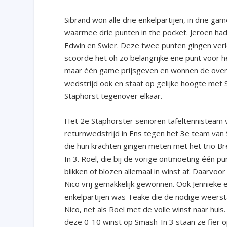
Sibrand won alle drie enkelpartijen, in drie ga
waarmee drie punten in the pocket. Jeroen 
Edwin en Swier. Deze twee punten gingen verl
scoorde het oh zo belangrijke ene punt voor h
maar één game prijsgeven en wonnen de overi
wedstrijd ook en staat op gelijke hoogte met 
Staphorst tegenover elkaar.
Het 2
e
Staphorster senioren tafeltennisteam
returnwedstrijd in Ens tegen het 3
e
team van S
die hun krachten gingen meten met het trio 
In 3. Roel, die bij de vorige ontmoeting één p
blikken of blozen allemaal in winst af. Daarvo
Nico vrij gemakkelijk gewonnen. Ook Jennieke e
enkelpartijen was Teake die de nodige weerst
Nico, net als Roel met de volle winst naar hu
deze 0-10 winst op Smash-In 3 staan ze fier op