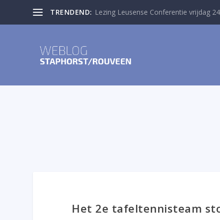
TRENDEND:
Lezing Leusense Conferentie vrijdag 24
Het 2e tafeltennisteam s