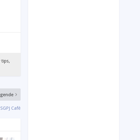
 tips,
lgende
 SGPJ Café