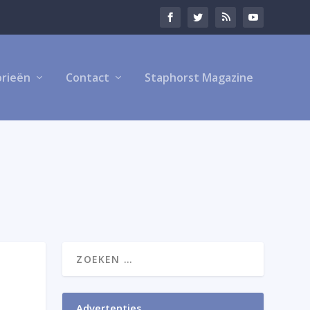
rieën
Contact
Staphorst Magazine
Advertenties