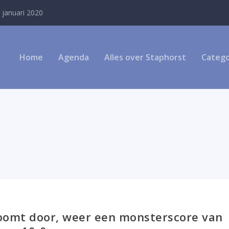
 januari 2020
Home
Agenda
Alles over Staphorst
Catego
toomt door, weer een monsterscore van