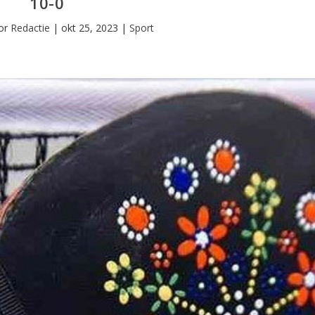
10-0
oor
Redactie
|
okt 25, 2023
|
Sport