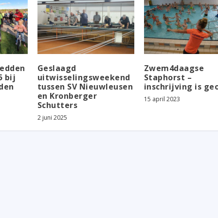
Bedden
Geslaagd
Zwem4daagse
 bij
uitwisselingsweekend
Staphorst –
jden
tussen SV Nieuwleusen
inschrijving is g
en Kronberger
15 april 2023
Schutters
2 juni 2025