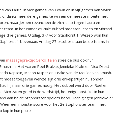
mes van Laura, in vier games van Edwin en in vijf games van Swier
had, ondanks meerdere games te winnen de meeste moeite met
oren, maar Jeroen revancheerde zich knap tegen Laura en
et team. In het immer cruciale dubbel moesten Jeroen en Sibrand
ge drie games. Uitslag, 3-7 voor Staphorst 1. Wezep won hun
Staphorst 1 bovenaan. Vrijdag 27 oktober staan beide teams in
 van
massagepraktijk Gerco Talen
speelde dus ook hun
mash-In. Het waren Roel Brakke, Jennieke Krale en Nico Drost
Brenda Kaptein, Manon Kuiper en Teake van de Meulen van Smash-
unt moest toegeven werkte zijn drie enkelpartijen nu zonder
or had hij maar drie games nodig. Het dubbel werd door Roel en
n Nico zaten goed in de wedstrijd, het enige opstakel in hun
and aan beide Staphorster spelers bood. Toch gingen Jennieke e
is. Weer een monsterscore voor het 2
e
Staphorster team, met
 kop in hun poule.