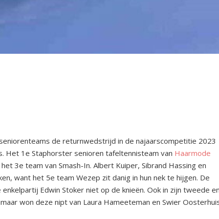
seniorenteams de returnwedstrijd in de najaarscompetitie 2023
s. Het 1
e
Staphorster senioren tafeltennisteam van
Haarmode
 het 3
e
team van Smash-In. Albert Kuiper, Sibrand Hassing en
ken, want het 5
e
team Wezep zit danig in hun nek te hijgen. De
 enkelpartij Edwin Stoker niet op de knieën. Ook in zijn tweede e
ten, maar won deze nipt van Laura Hameeteman en Swier Oosterhui