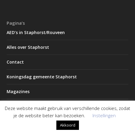
Pagina’s
AED’s in Staphorst/Rouveen
Alles over Staphorst
Contact
Koningsdag gemeente Staphorst
Magazines
2026 – Editie 1
Deze website maakt gebruik van verschillende cookies, zodat
je de website beter kan bezoeken.
Instellingen
2026 – Editie 2
Akkoord