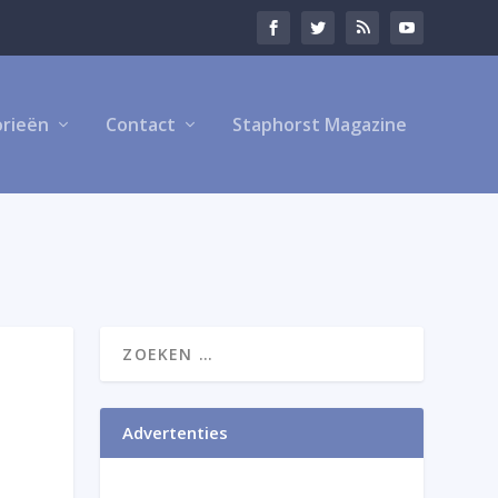
rieën
Contact
Staphorst Magazine
Advertenties