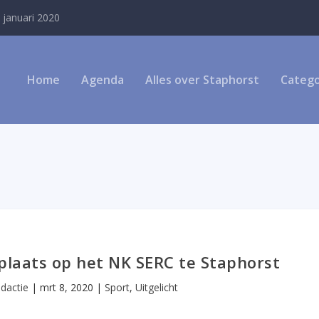
 januari 2020
Home
Agenda
Alles over Staphorst
Catego
plaats op het NK SERC te Staphorst
dactie
|
mrt 8, 2020
|
Sport
,
Uitgelicht