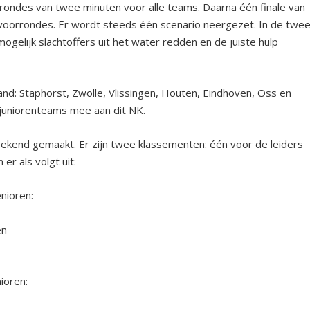
rrondes van twee minuten voor alle teams. Daarna één finale van
 voorrondes. Er wordt steeds één scenario neergezet. In de twe
gelijk slachtoffers uit het water redden en de juiste hulp
and: Staphorst, Zwolle, Vlissingen, Houten, Eindhoven, Oss en
 juniorenteams mee aan dit NK.
ekend gemaakt. Er zijn twee klassementen: één voor de leiders
r als volgt uit:
oren:
n
ren: