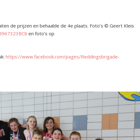
uiten de prijzen en behaalde de 4
e
plaats. Foto’s © Geert Kleis
3B967323BC8
en foto’s op
uk:
https://www.facebook.com/pages/Reddingsbrigade-