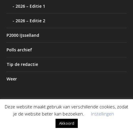
2026 – Editie 1
2026 – Editie 2
P2000 IJsselland
Polls archief
Tip de redactie
Weer
Deze website maakt gebruik van verschillende cookies, zodat
Ontworpen door
| Mogelijk gemaakt door
Elegant Themes
je de website beter kan bezoeken.
Instellingen
WordPress
Akkoord