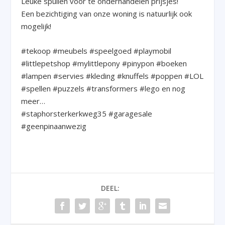
Leuke spullen voor te onderhandelen prijsjes!
Een bezichtiging van onze woning is natuurlijk ook
mogelijk!
#tekoop #meubels #speelgoed #playmobil
#littlepetshop #mylittlepony #pinypon #boeken
#lampen #servies #kleding #knuffels #poppen #LOL
#spellen #puzzels #transformers #lego en nog
meer…
#staphorsterkerkweg35 #garagesale
#geenpinaanwezig
DEEL: