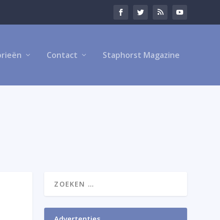
rieën
Contact
Staphorst Magazine
Advertenties