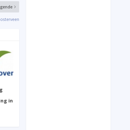
lgende
 Oosterveen
ag
ng in