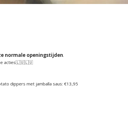
ze normale openingstijden
.
e acties🇱🇺🇱🇺
otato dippers met jamballa saus: €13,95