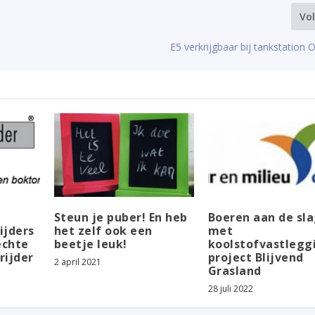
Vo
E5 verkrijgbaar bij tankstation
Steun je puber! En heb
Boeren aan de sl
ijders
het zelf ook een
met
echte
beetje leuk!
koolstofvastleggi
rijder
project Blijvend
2 april 2021
Grasland
28 juli 2022