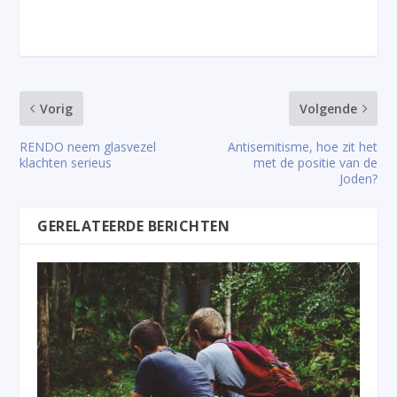
Vorig
Volgende
RENDO neem glasvezel
Antisemitisme, hoe zit het
klachten serieus
met de positie van de
Joden?
GERELATEERDE BERICHTEN