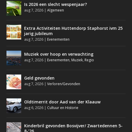
Is 2026 een slecht wespenjaar?
aug 7, 2026
|
Algemeen
Extra Activiteiten Huttendorp Staphorst ivm 25
jarig jubileum
aug 7, 2026
|
Evenementen
Muziek over hoop en verwachting
aug 7, 2026
|
Evenementen
,
Muziek
,
Regio
Geld gevonden
aug 7, 2026
|
Verloren/Gevonden
Oldtimerrit door Aad van der Klaauw
aug 6, 2026
|
Cultuur en Historie
Kinderbril gevonden Bosvijver/ Zwartedennen 5-
8-’26