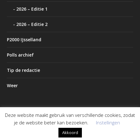
2026 – Editie 1
2026 – Editie 2
P2000 IJsselland
Polls archief
Tip de redactie
Weer
Deze website maakt gebruik van verschillende cookies, zodat
Ontworpen door
| Mogelijk gemaakt door
Elegant Themes
je de website beter kan bezoeken.
Instellingen
WordPress
Akkoord