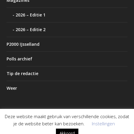
Magazines
2026 – Editie 1
2026 – Editie 2
P2000 IJsselland
Polls archief
Tip de redactie
Weer
Deze website maakt gebruik van verschillende cookies, zodat
Ontworpen door
| Mogelijk gemaakt door
Elegant Themes
je de website beter kan bezoeken.
Instellingen
WordPress
Akkoord