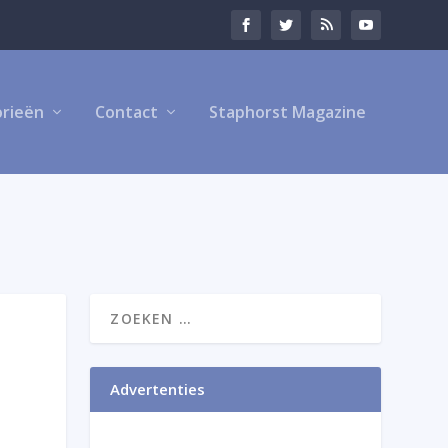
rieën
Contact
Staphorst Magazine
Advertenties