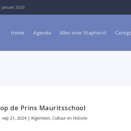
 januari 2020
Home
Agenda
Alles over Staphorst
Catego
op de Prins Mauritsschool
|
sep 21, 2024
|
Algemeen
,
Cultuur en Historie