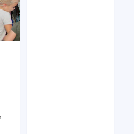
e
t
n