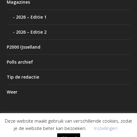
Magazines
2026 – Editie 1
2026 – Editie 2
P2000 IJsselland
Polls archief
Tip de redactie
Weer
Deze website maakt gebruik van verschillende cookies, zodat
Ontworpen door
| Mogelijk gemaakt door
Elegant Themes
je de website beter kan bezoeken.
Instellingen
WordPress