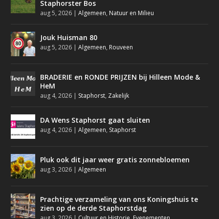
Staphorster Bos
aug 5, 2026
|
Algemeen
,
Natuur en Milieu
Jouk Huisman 80
aug 5, 2026
|
Algemeen
,
Rouveen
BRADERIE en RONDE PRIJZEN bij Hilleen Mode &
HeM
aug 4, 2026
|
Staphorst
,
Zakelijk
DA Wens Staphorst gaat sluiten
aug 4, 2026
|
Algemeen
,
Staphorst
Pluk ook dit jaar weer gratis zonnebloemen
aug 3, 2026
|
Algemeen
Prachtige verzameling van ons Koningshuis te
zien op de derde Staphorstdag
aug 3, 2026
|
Cultuur en Historie
,
Evenementen