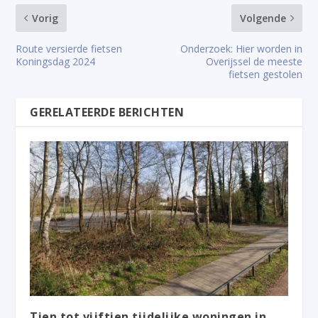
Vorig
Volgende
Route versierde fietsen
Onderzoek: Hier worden in
Koningsdag 2024
Overijssel de meeste
fietsen gestolen
GERELATEERDE BERICHTEN
Tien tot vijftien tijdelijke woningen in