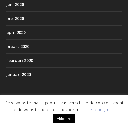
juni 2020
mei 2020
april 2020
maart 2020
februari 2020
januari 2020
Pagina’s
Deze website maakt gebruik van verschillende cookies, zodat
je de website beter kan bezoeken.
Instellingen
AED’s in Staphorst/Rouveen
Akkoord
Alles over Staphorst