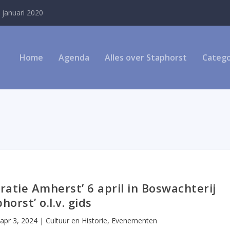
 januari 2020
Home
Agenda
Alles over Staphorst
Catego
atie Amherst’ 6 april in Boswachterij
horst’ o.l.v. gids
|
apr 3, 2024
|
Cultuur en Historie
,
Evenementen