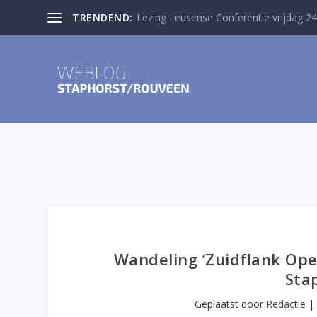
TRENDEND:
Lezing Leusense Conferentie vrijdag 24
Wandeling ‘Zuidflank Oper
Stap
Geplaatst door
Redactie