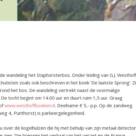
de wandeling het Staphorsterbos. Onder leiding van G.J. Westhof
chutisten zoals ook beschreven in het boek ‘De laatste Sprong’. Zi
n rond het bos. De wandeling vertrekt naast de voormalige
De tocht begint om 14.00 uur en duurt ruim 1,5 uur. Graag
 of
www.westhoffboeken.nl
. Deelname € 5,- p.p. Op de zandweg
weg 4, Punthorst) is parkeergelegenheid.
u over de kogelhulzen die hij met behulp van zijn metaal detecto
 te zien. Die brengen het verhaal van het verzet en de Franse