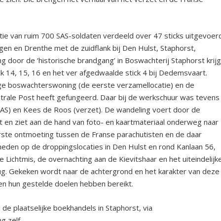
ie van ruim 700 SAS-soldaten verdeeld over 47 sticks uitgevoer
gen en Drenthe met de zuidflank bij Den Hulst, Staphorst,
 door de ‘historische brandgang’ in Boswachterij Staphorst krijg
ck 14, 15, 16 en het ver afgedwaalde stick 4 bij Dedemsvaart.
ige boswachterswoning (de eerste verzamellocatie) en de
ntrale Post heeft gefungeerd. Daar bij de werkschuur was tevens
SAS) en Kees de Roos (verzet). De wandeling voert door de
t en ziet aan de hand van foto- en kaartmateriaal onderweg naar
eerste ontmoeting tussen de Franse parachutisten en de daar
en op de droppingslocaties in Den Hulst en rond Kanlaan 56,
Lichtmis, de overnachting aan de Kievitshaar en het uiteindelijk
ug. Gekeken wordt naar de achtergrond en het karakter van deze
en hun gestelde doelen hebben bereikt.
j de plaatselijke boekhandels in Staphorst, via
g zelf.