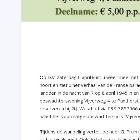
Op D.V. zaterdag 6 april kunt u weer mee met 
hoort en ziet u het verhaal van de Franse para
landden in de nacht van 7 op 8 april 1945 in e
boswachterswoning Vijverweg 4 te Punthorst. 
reserveren bij G.J. Westhoff via 038-3857966
naast het voormalige boswachtershuis (Vijver
Tijdens de wandeling vertelt de heer G. Pruim 
bij het bivak vond. Ook de hulzen zelf zijn dan