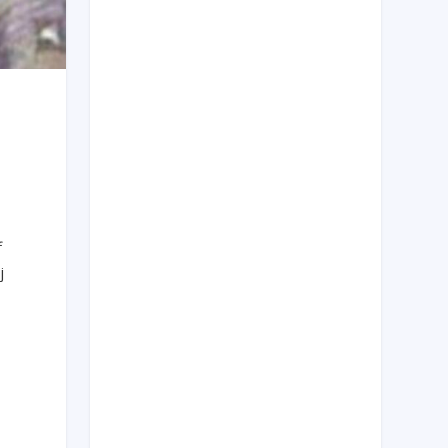
f
j
r