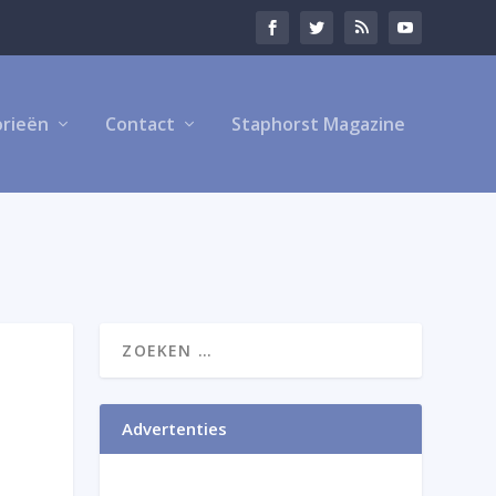
rieën
Contact
Staphorst Magazine
Advertenties