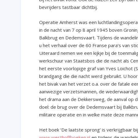
bevrijders tastbaar dichtbij.
Operatie Amherst was een luchtlandingsoperat
in de nacht van 7 op 8 april 1945 boven Gronin
Balkbrug en Dedemsvaart. Tijdens de wandeling
u het verhaal over de 60 Franse para’s van sti
Uiteraard nemen we een kijkje bij de toenmal
werkschuur van Staatsbos die de nacht als Ce
het eerste voorlopige graf van Yves Loichot (
brandgang die die nacht werd gebruikt. U hoor
het bivak van het verzet o.a. over de fatale 
aanwezige verzetsmannen, de wederwaardighed
het drama aan de Dekkersweg, de aanval op de 
doel: de brug over de Dedemsvaart bij Balkbr
militaire operatie en in welke mate deze mann
Het boek ‘De laatste sprong’ is verkrijgbaar bi
www.westhoffboeken.nl
en tijdens de wandelin