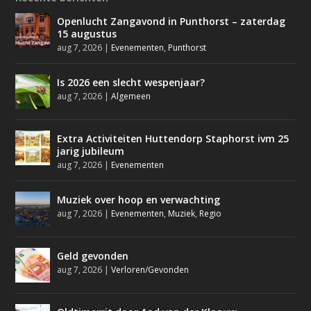
Openlucht Zangavond in Punthorst – zaterdag
15 augustus
aug 7, 2026
|
Evenementen
,
Punthorst
Is 2026 een slecht wespenjaar?
aug 7, 2026
|
Algemeen
Extra Activiteiten Huttendorp Staphorst ivm 25
jarig jubileum
aug 7, 2026
|
Evenementen
Muziek over hoop en verwachting
aug 7, 2026
|
Evenementen
,
Muziek
,
Regio
Geld gevonden
aug 7, 2026
|
Verloren/Gevonden