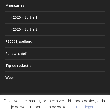
Magazines
2026 – Editie 1
2026 – Editie 2
P2000 IJsselland
Polls archief
Tip de redactie
Weer
Deze website maakt gebruik van verschillende cookies, zodat
Ontworpen door
| Mogelijk gemaakt door
Elegant Themes
je de website beter kan bezoeken.
Instellingen