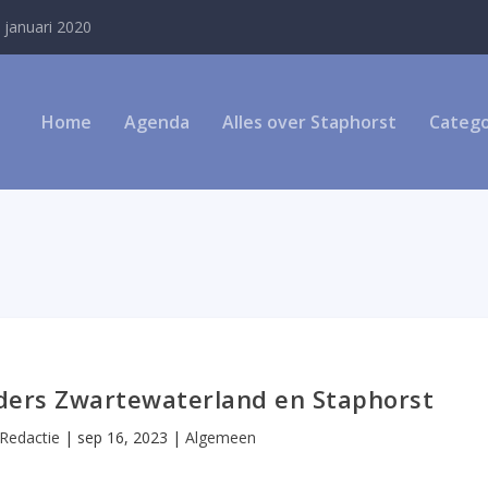
 januari 2020
Home
Agenda
Alles over Staphorst
Catego
uders Zwartewaterland en Staphorst
Redactie
|
sep 16, 2023
|
Algemeen