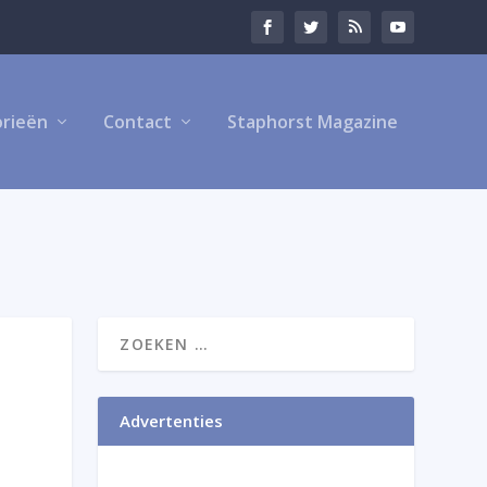
rieën
Contact
Staphorst Magazine
Advertenties