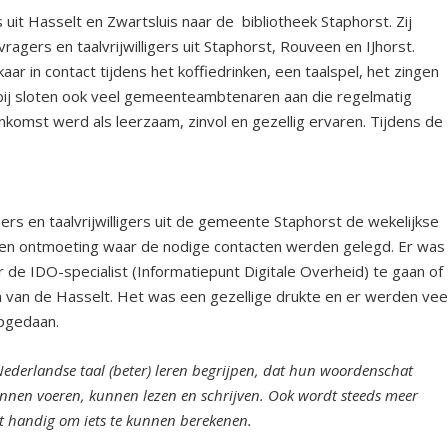
it Hasselt en Zwartsluis naar de bibliotheek Staphorst. Zij
gers en taalvrijwilligers uit Staphorst, Rouveen en IJhorst.
ar in contact tijdens het koffiedrinken, een taalspel, het zingen
bij sloten ook veel gemeenteambtenaren aan die regelmatig
komst werd als leerzaam, zinvol en gezellig ervaren. Tijdens de
.
s en taalvrijwilligers uit de gemeente Staphorst de wekelijkse
. Een ontmoeting waar de nodige contacten werden gelegd. Er was
 de IDO-specialist (Informatiepunt Digitale Overheid) te gaan of
van de Hasselt. Het was een gezellige drukte en er werden vee
pgedaan.
Nederlandse taal (beter) leren begrijpen, dat hun woordenschat
unnen voeren, kunnen lezen en schrijven. Ook wordt steeds meer
et handig om iets te kunnen berekenen.