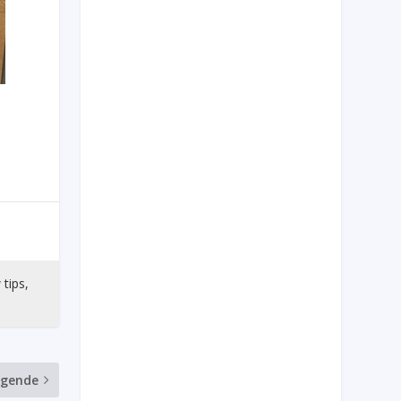
 tips,
lgende