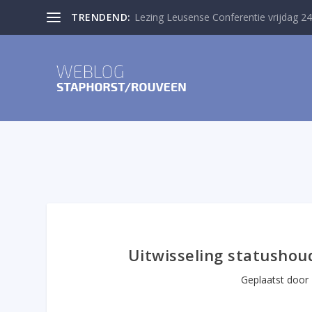
TRENDEND:
Lezing Leusense Conferentie vrijdag 24
Uitwisseling statusho
Geplaatst door