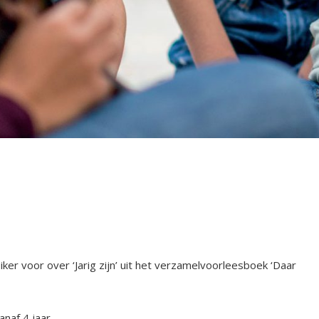
r voor over ‘Jarig zijn’ uit het verzamelvoorleesboek ‘Daar
anaf 4 jaar.