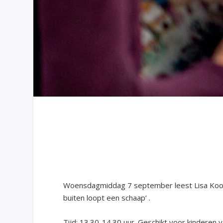
Woensdagmiddag 7 september leest Lisa Kooike
buiten loopt een schaap’ .
Tijd: 13.30-14.30 uur. Geschikt voor kinderen v