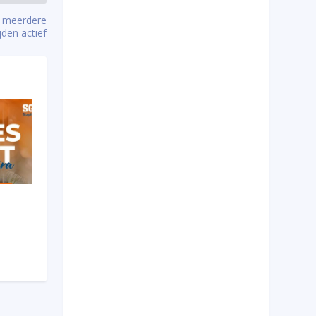
j meerdere
jden actief