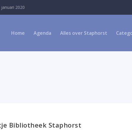
 januari 2020
Home
Agenda
Alles over Staphorst
Catego
je Bibliotheek Staphorst