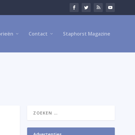
rieën
Contact
Staphorst Magazine
Advertenties