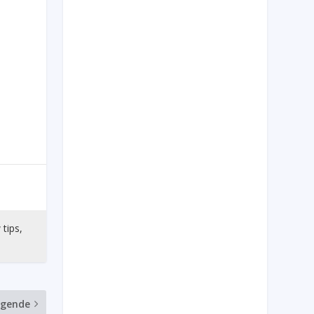
 tips,
lgende