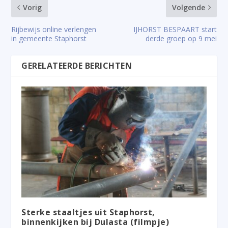
Vorig
Volgende
Rijbewijs online verlengen
IJHORST BESPAART start
in gemeente Staphorst
derde groep op 9 mei
GERELATEERDE BERICHTEN
Sterke staaltjes uit Staphorst,
binnenkijken bij Dulasta (filmpje)