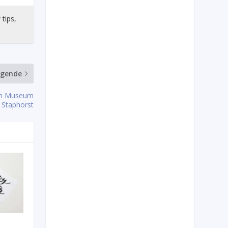
 tips,
lgende
 in Museum
Staphorst