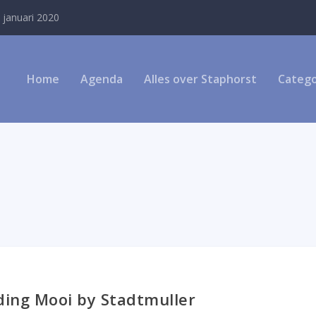
 januari 2020
Home
Agenda
Alles over Staphorst
Catego
ding Mooi by Stadtmuller