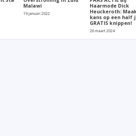
ht Sta
Overstroming in Zuid
PAAS ACTIE BIJ
Malawi
Haarmode Dick
Heuckeroth: Maak
19 januari 2022
kans op een half 
GRATIS knippen!
26 maart 2024