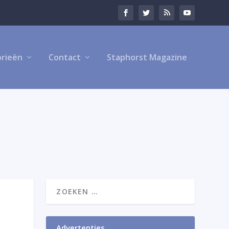
rieën
Contact
Staphorst Magazine
Advertenties