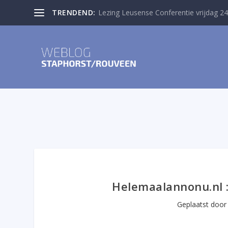
TRENDEND:
Lezing Leusense Conferentie vrijdag 24
Helemaalannonu.nl :
Geplaatst doo