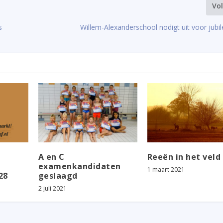
Vo
s
Willem-Alexanderschool nodigt uit voor jub
A en C
Reeën in het veld
examenkandidaten
1 maart 2021
28
geslaagd
2 juli 2021