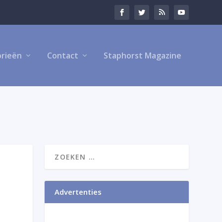
rieën
Contact
Staphorst Magazine
Advertenties