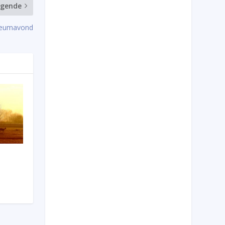
lgende
ileumavond