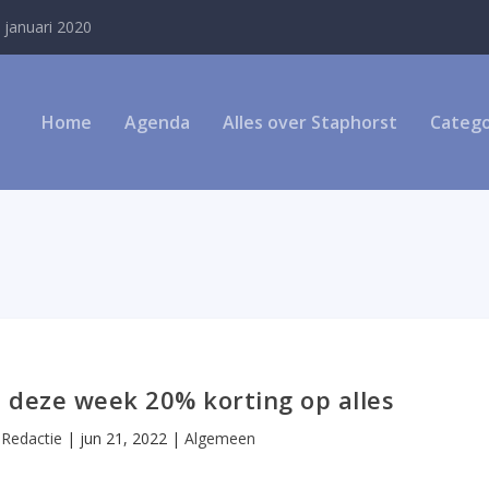
 januari 2020
Home
Agenda
Alles over Staphorst
Catego
 deze week 20% korting op alles
r
Redactie
|
jun 21, 2022
|
Algemeen