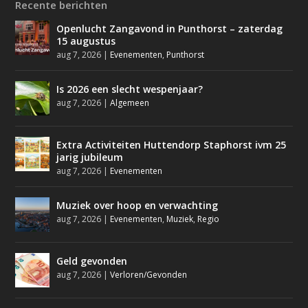
Recente berichten
Openlucht Zangavond in Punthorst – zaterdag
15 augustus
aug 7, 2026
|
Evenementen
,
Punthorst
Is 2026 een slecht wespenjaar?
aug 7, 2026
|
Algemeen
Extra Activiteiten Huttendorp Staphorst ivm 25
jarig jubileum
aug 7, 2026
|
Evenementen
Muziek over hoop en verwachting
aug 7, 2026
|
Evenementen
,
Muziek
,
Regio
Geld gevonden
aug 7, 2026
|
Verloren/Gevonden