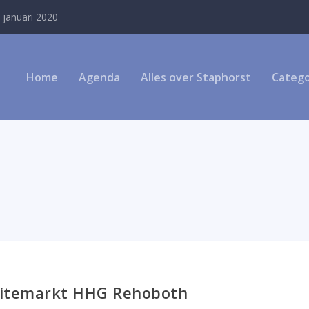
 januari 2020
Home
Agenda
Alles over Staphorst
Catego
uitemarkt HHG Rehoboth