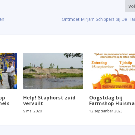
Vo
len
Ontmoet Mirjam Schippers bij De H
op
Help! Staphorst zuid
Oogstdag bij
nels
vervuilt
Farmshop Huisma
9 mei 2020
12 september 2023