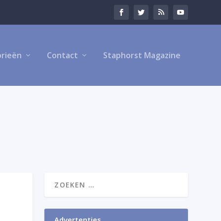
rieën
Contact
Staphorst Magazine
Advertenties