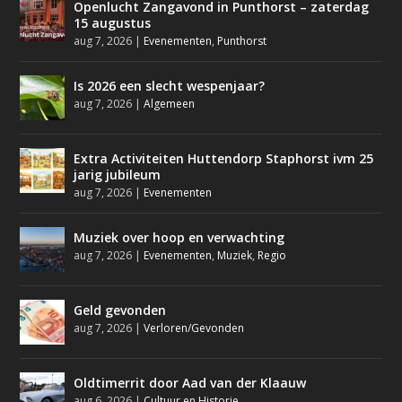
Openlucht Zangavond in Punthorst – zaterdag
15 augustus
aug 7, 2026
|
Evenementen
,
Punthorst
Is 2026 een slecht wespenjaar?
aug 7, 2026
|
Algemeen
Extra Activiteiten Huttendorp Staphorst ivm 25
jarig jubileum
aug 7, 2026
|
Evenementen
Muziek over hoop en verwachting
aug 7, 2026
|
Evenementen
,
Muziek
,
Regio
Geld gevonden
aug 7, 2026
|
Verloren/Gevonden
Oldtimerrit door Aad van der Klaauw
aug 6, 2026
|
Cultuur en Historie