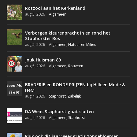
Rotzooi aan het Kerkenland
aug 5, 2026
|
Algemeen
Verborgen kleurenpracht in en rond het
Staphorster Bos
aug 5, 2026
|
Algemeen
,
Natuur en Milieu
Jouk Huisman 80
aug 5, 2026
|
Algemeen
,
Rouveen
BRADERIE en RONDE PRIJZEN bij Hilleen Mode &
HeM
aug 4, 2026
|
Staphorst
,
Zakelijk
DA Wens Staphorst gaat sluiten
aug 4, 2026
|
Algemeen
,
Staphorst
Pluk ook dit jaar weer gratis zonnebloemen