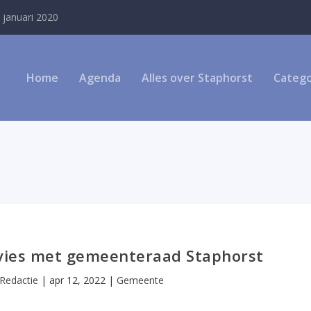
 januari 2020
Home
Agenda
Alles over Staphorst
Catego
vies met gemeenteraad Staphorst
Redactie
|
apr 12, 2022
|
Gemeente