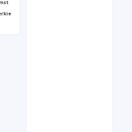
omst
rkie