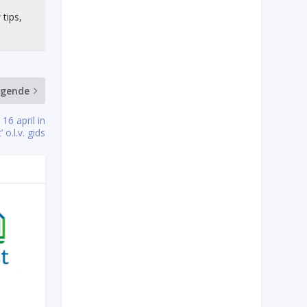
 tips,
lgende
16 april in
o.l.v. gids