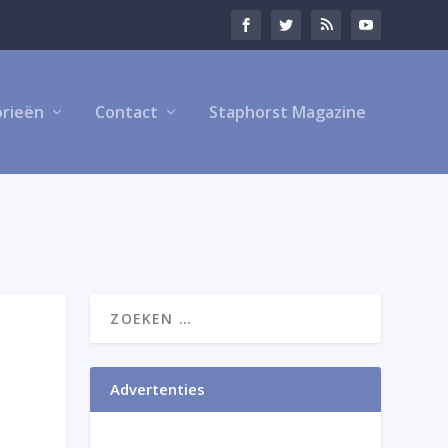
rieën
Contact
Staphorst Magazine
Advertenties