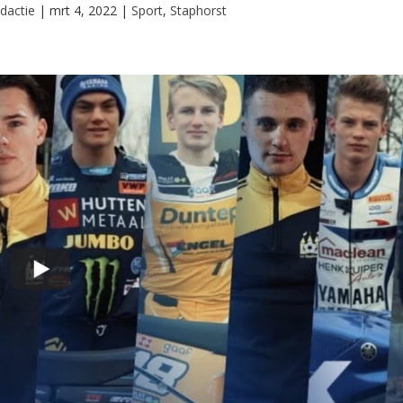
dactie
|
mrt 4, 2022
|
Sport
,
Staphorst