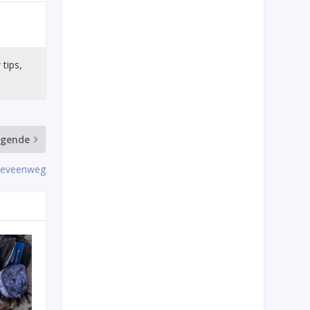
 tips,
lgende
teveenweg