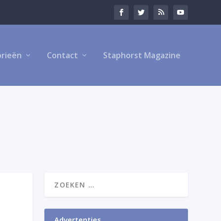
rieën
Contact
Staphorst Magazine
Advertenties