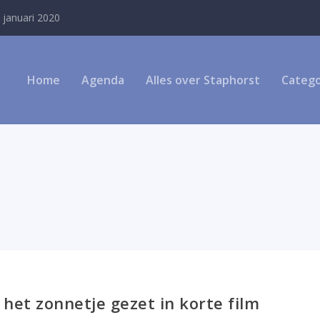
 januari 2020
Home
Agenda
Alles over Staphorst
Catego
het zonnetje gezet in korte film