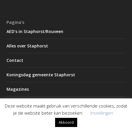
Pagina’s
AED’s in Staphorst/Rouveen
Alles over Staphorst
Contact
Koningsdag gemeente Staphorst
Magazines
2026 – Editie 1
Deze website maakt gebruik van verschillende cookies, zodat
je de website beter kan bezoeken.
Instellingen
2026 – Editie 2
Akkoord