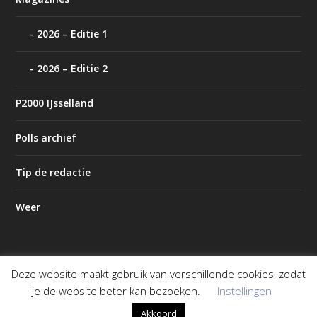
2026 – Editie 1
2026 – Editie 2
P2000 IJsselland
Polls archief
Tip de redactie
Weer
Deze website maakt gebruik van verschillende cookies, zodat
Ontworpen door
| Mogelijk gemaakt door
Elegant Themes
je de website beter kan bezoeken.
Instellingen
WordPress
Akkoord