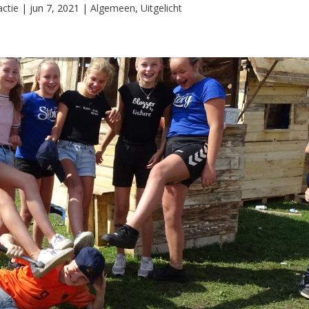
ctie
|
jun 7, 2021
|
Algemeen
,
Uitgelicht