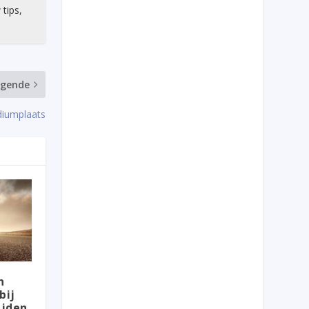
 tips,
lgende
diumplaats
n
bij
ijden