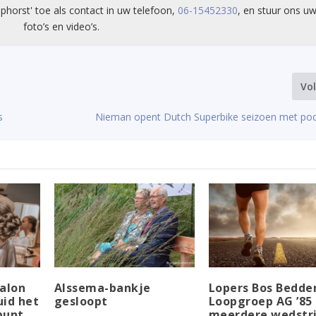
phorst' toe als contact in uw telefoon,
06-15452330
, en stuur ons uw
foto’s en video’s.
Vo
s
Nieman opent Dutch Superbike seizoen met po
salon
Alssema-bankje
Lopers Bos Bedde
uid het
gesloopt
Loopgroep AG ’85 
punt
meerdere wedstr