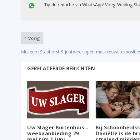
Tip de redactie via WhatsApp! Voeg ’Weblog Sta
Vorig
Museum Staphorst 9 juni weer open met nieuwe expositie
GERELATEERDE BERICHTEN
Uw Slager Buitenhuis –
Bij Schoonheids
weekaanbieding 29
Daniëlle is de br
mei t/m 1 juni
stralend middel