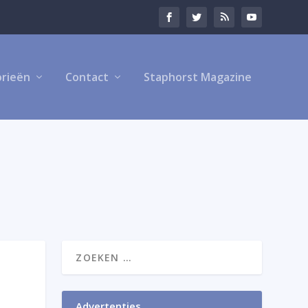
rieën
Contact
Staphorst Magazine
Advertenties