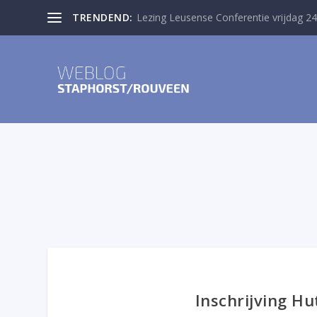
TRENDEND:
Lezing Leusense Conferentie vrijdag 24
Inschrijving H