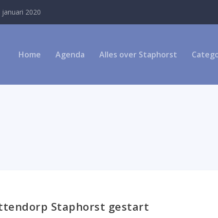
 januari 2020
Home
Agenda
Alles over Staphorst
Catego
uttendorp Staphorst gestart