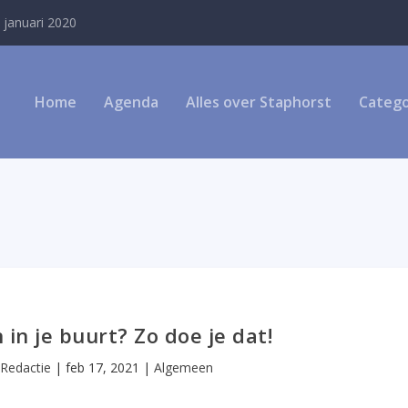
 januari 2020
Home
Agenda
Alles over Staphorst
Catego
in je buurt? Zo doe je dat!
r
Redactie
|
feb 17, 2021
|
Algemeen