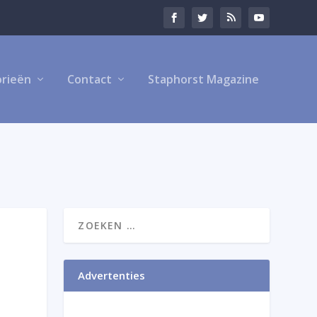
rieën
Contact
Staphorst Magazine
Advertenties