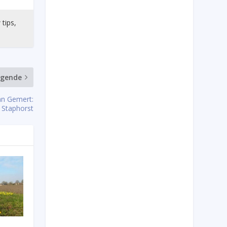
 tips,
lgende
an Gemert:
k Staphorst