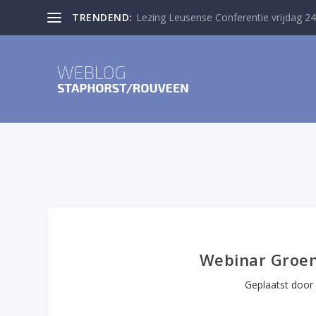
TRENDEND:
Lezing Leusense Conferentie vrijdag 24
Webinar Groen 
Geplaatst doo