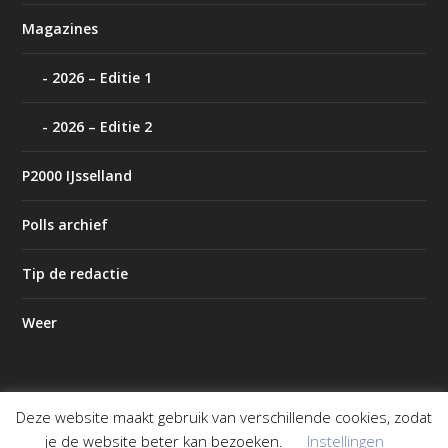
Magazines
2026 – Editie 1
2026 – Editie 2
P2000 IJsselland
Polls archief
Tip de redactie
Weer
Deze website maakt gebruik van verschillende cookies, zodat
Ontworpen door
| Mogelijk gemaakt door
Elegant Themes
je de website beter kan bezoeken.
Instellingen