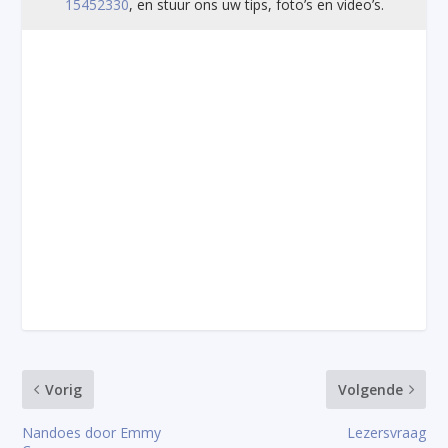
15452330
, en stuur ons uw tips, foto’s en video’s.
Vorig
Volgende
Nandoes door Emmy
Lezersvraag