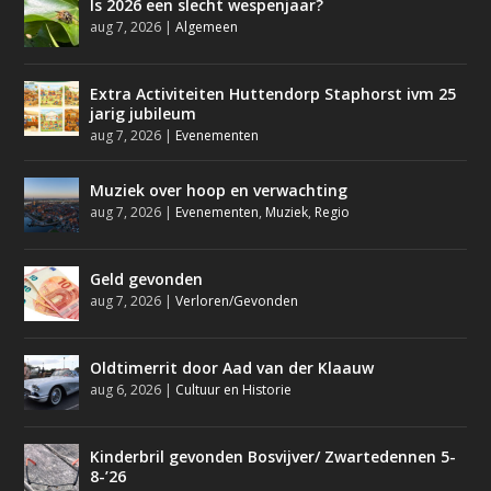
Is 2026 een slecht wespenjaar?
aug 7, 2026
|
Algemeen
Extra Activiteiten Huttendorp Staphorst ivm 25
jarig jubileum
aug 7, 2026
|
Evenementen
Muziek over hoop en verwachting
aug 7, 2026
|
Evenementen
,
Muziek
,
Regio
Geld gevonden
aug 7, 2026
|
Verloren/Gevonden
Oldtimerrit door Aad van der Klaauw
aug 6, 2026
|
Cultuur en Historie
Kinderbril gevonden Bosvijver/ Zwartedennen 5-
8-’26