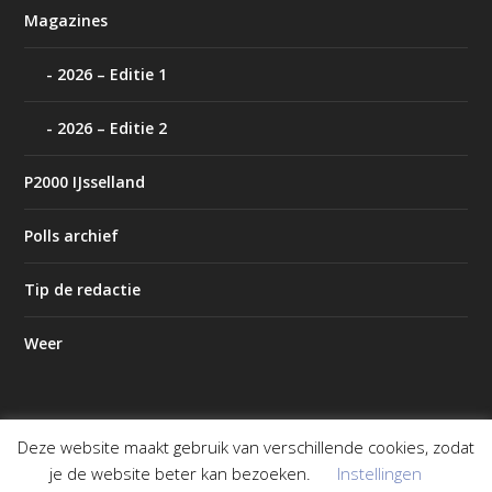
Magazines
2026 – Editie 1
2026 – Editie 2
P2000 IJsselland
Polls archief
Tip de redactie
Weer
Deze website maakt gebruik van verschillende cookies, zodat
Ontworpen door
| Mogelijk gemaakt door
Elegant Themes
je de website beter kan bezoeken.
Instellingen
WordPress