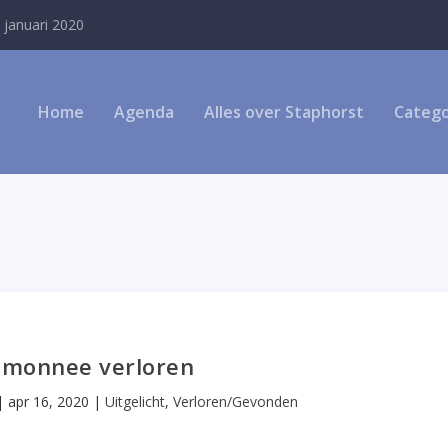
 januari 2020
Home
Agenda
Alles over Staphorst
Catego
emonnee verloren
|
apr 16, 2020
|
Uitgelicht
,
Verloren/Gevonden