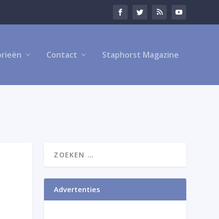
rieën
Contact
Staphorst Magazine
Advertenties