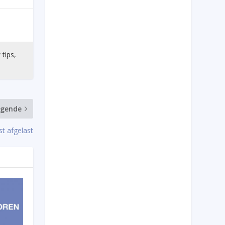
 tips,
lgende
st afgelast