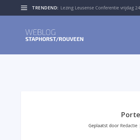
TRENDEND:
Lezing Leusense Conferentie vrijdag 24
Port
Geplaatst door
Redactie